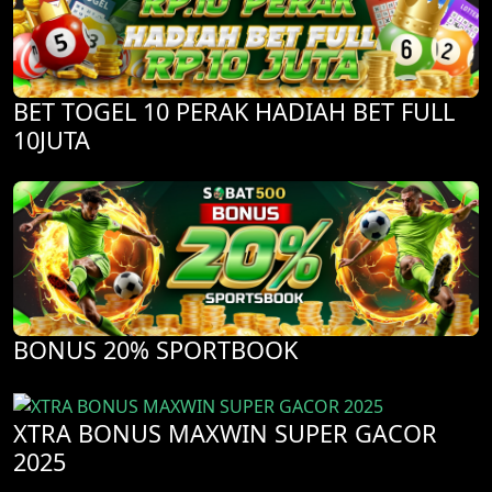
BET TOGEL 10 PERAK HADIAH BET FULL
10JUTA
BONUS 20% SPORTBOOK
XTRA BONUS MAXWIN SUPER GACOR
2025