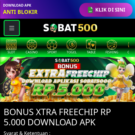
DOWNLOAD APK
KLIK DI SINI
ANTI BLOKIR
CASINO
SPORT
TOGEL
TABLE
FISHING
COCK F.
ARC
BONUS XTRA FREECHIP RP
5.000 DOWNLOAD APK
Syarat & Ketentuan :