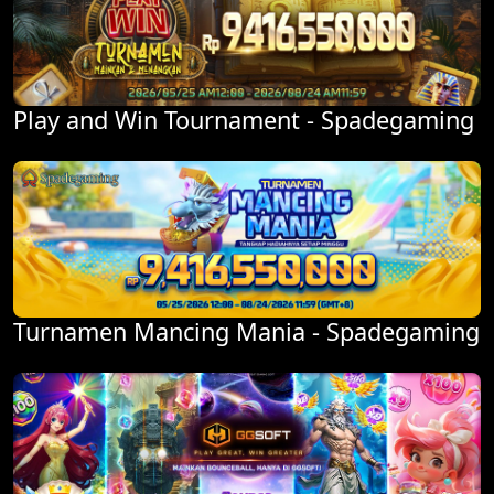
Play and Win Tournament - Spadegaming
Turnamen Mancing Mania - Spadegaming