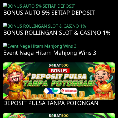
BONUS AUTO 5% SETIAP DEPOSIT
BONUS ROLLINGAN SLOT & CASINO 1%
Event Naga Hitam Mahjong Wins 3
DEPOSIT PULSA TANPA POTONGAN