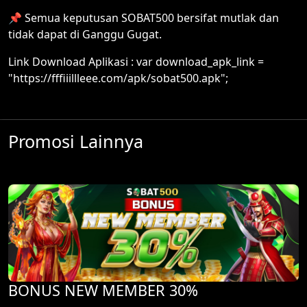
📌 Semua keputusan SOBAT500 bersifat mutlak dan
tidak dapat di Ganggu Gugat.
Link Download Aplikasi : var download_apk_link =
"https://fffiiillleee.com/apk/sobat500.apk";
Promosi Lainnya
BONUS NEW MEMBER 30%